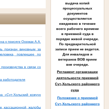
выдача копий
процессуальных
документов
осуществляется
ежедневно в течение
всего рабочего времени
в приемной суда в
порядке живой очереди.
на к присяге Ооржак А.А.
По предварительной
ль признан виновным за
записи прием не ведется.
еловека, повлекшее по
Для инвалидов и
ветеранов ВОВ прием
вне очереди.
производства в связи со
Регламент организации
деятельности приемной
на работодателя
Сут-Хольского районного
суда
а «Сут-Хольский кожуун
Положение о приемной
Сут-Хольского районного
че кассационной жалобы