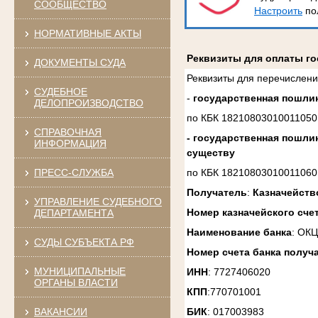
СООБЩЕСТВО
Настроить
по
НОРМАТИВНЫЕ АКТЫ
Реквизиты для оплаты г
ДОКУМЕНТЫ СУДА
Реквизиты для перечислени
СУДЕБНОЕ
-
государственная пошли
ДЕЛОПРОИЗВОДСТВО
по КБК 18210803010011050
СПРАВОЧНАЯ
- государственная пошли
ИНФОРМАЦИЯ
существу
ПРЕСС-СЛУЖБА
по КБК 18210803010011060
Получатель
:
Казначейств
УПРАВЛЕНИЕ СУДЕБНОГО
Номер казначейского сче
ДЕПАРТАМЕНТА
Наименование банка
: ОКЦ
СУДЫ СУБЪЕКТА РФ
Номер счета банка получ
МУНИЦИПАЛЬНЫЕ
ИНН
: 7727406020
ОРГАНЫ ВЛАСТИ
КПП
:770701001
ВАКАНСИИ
БИК
: 017003983