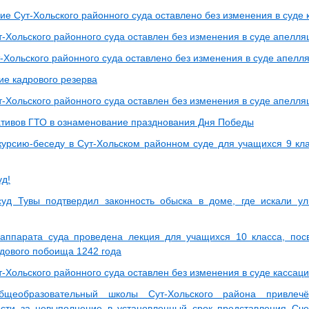
ие Сут-Хольского районного суда оставлено без изменения в суде
т-Хольского районного суда оставлен без изменения в суде апелл
-Хольского районного суда оставлено без изменения в суде апелл
е кадрового резерва
т-Хольского районного суда оставлен без изменения в суде апелл
тивов ГТО в ознаменование празднования Дня Победы
курсию-беседу в Сут-Хольском районном суде для учащихся 9 кла
уд!
уд Тувы подтвердил законность обыска в доме, где искали у
аппарата суда проведена лекция для учащихся 10 класса, пос
дового побоища 1242 года
т-Хольского районного суда оставлен без изменения в суде кассац
бщеобразовательный школы Сут-Хольского района привлеч
ости за невыполнение в установленный срок представления Сч