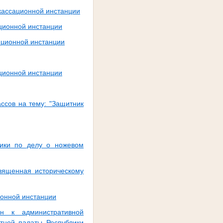
 кассационной инстанции
яционной инстанции
яционной инстанции
яционной инстанции
ссов на тему: "Защитник
лики по делу о ножевом
вященная историческому
ионной инстанции
ён к административной
етной палаты Республики