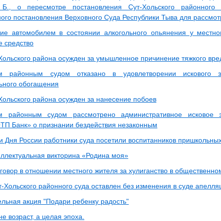
 Б., о пересмотре постановления Сут-Хольского районного 
ого постановления Верховного Суда Республики Тыва для рассмо
ие автомобилем в состоянии алкогольного опьянения у местно
е средство
Хольского района осужден за умышленное причинение тяжкого вре
им районным судом отказано в удовлетворении искового 
ьного обогащения
Хольского района осужден за нанесение побоев
им районным судом рассмотрено административное исковое з
ТП Банк» о признании бездействия незаконным
и Дня России работники суда посетили воспитанников пришкольны
ллектуальная викторина «Родина моя»
говор в отношении местного жителя за хулиганство в общественно
т-Хольского районного суда оставлен без изменения в суде апелл
ельная акция "Подари ребенку радость"
не возраст, а целая эпоха.