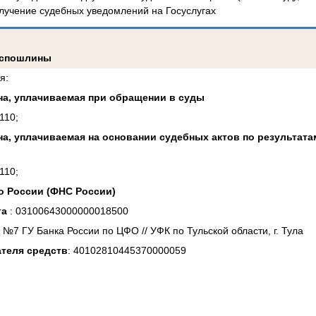
лучение судебных уведомлений на Госуслугах
оспошлины
я:
на, уплачиваемая при обращении в суды
110;
на, уплачиваемая на основании судебных актов по результата
110;
о России (ФНС России)
та
: 03100643000000018500
 №7 ГУ Банка России по ЦФО // УФК по Тульской области, г. Тула
ателя средств
: 40102810445370000059