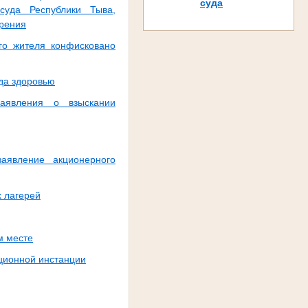
суда
суда Республики Тыва,
трения
го жителя конфисковано
да здоровью
заявления о взыскании
аявление акционерного
х лагерей
м месте
яционной инстанции