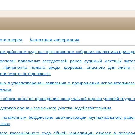
отогалерея
Контактная информация
ком районном суде на торжественном собрании коллектива приведе
коллегии присяжных заседателей ранее судимый местный жите
 причинение тяжкого вреда здоровью, опасного для жизни ч
сти смерть потерпевшего
ано в удовлетворении заявления о прекращении исполнительного 
жника
л обязанности по проведению специальной оценки условий труда 
 договор аренды земельного участка недействительным
 незаконным бездействие администрации муниципального район
Тыва»
мого кассационного суда общей юрисдикции отказал в переда