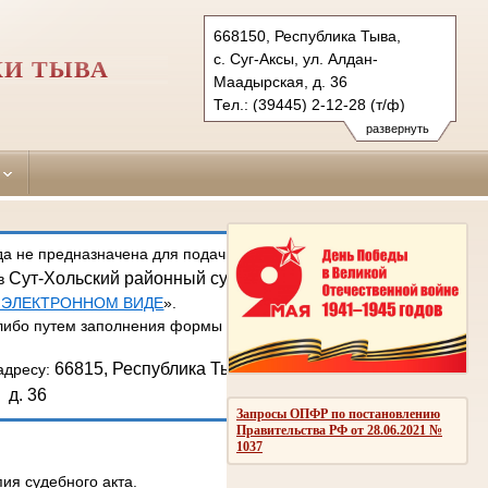
668150, Республика Тыва,
с. Суг-Аксы, ул. Алдан-
КИ ТЫВА
Маадырская, д. 36
Тел.: (39445) 2-12-28 (т/ф)
sut-holskiy.tva@sudrf.ru
развернуть
а не предназначена для подачи процессуальных документов.
Сут-Хольский районный суд Республики Тыва
 в
через раздел 
 ЭЛЕКТРОННОМ ВИДЕ
».
либо путем заполнения формы в разделе «Обращения граждан» н
66815, Республика Тыва, Сут-Хольский район, с. Суг
адресу:
д. 36
Запросы ОПФР по постановлению
Правительства РФ от 28.06.2021 №
1037
пия судебного акта.